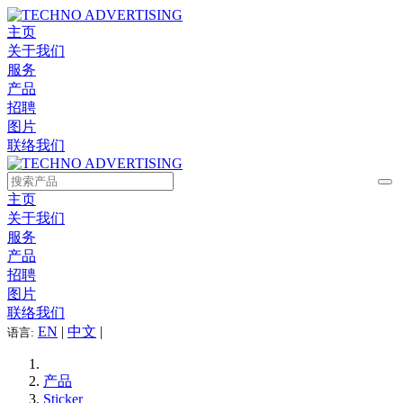
主页
关于我们
服务
产品
招聘
图片
联络我们
主页
关于我们
服务
产品
招聘
图片
联络我们
EN
|
中文
|
语言:
产品
Sticker