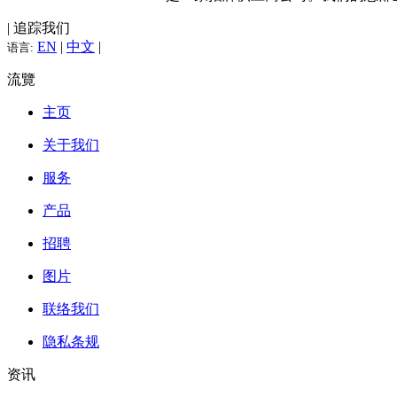
| 追踪我们
EN
|
中文
|
语言:
流覽
主页
关于我们
服务
产品
招聘
图片
联络我们
隐私条规
资讯