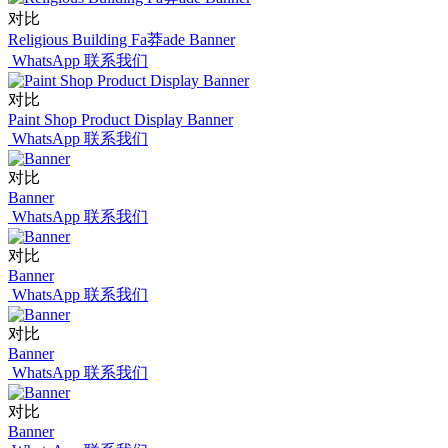
对比
Religious Building Fa莽ade Banner
WhatsApp 联系我们
对比
Paint Shop Product Display Banner
WhatsApp 联系我们
对比
Banner
WhatsApp 联系我们
对比
Banner
WhatsApp 联系我们
对比
Banner
WhatsApp 联系我们
对比
Banner