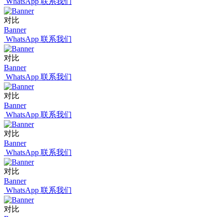
WhatsApp 联系我们
对比
Banner
WhatsApp 联系我们
对比
Banner
WhatsApp 联系我们
对比
Banner
WhatsApp 联系我们
对比
Banner
WhatsApp 联系我们
对比
Banner
WhatsApp 联系我们
对比