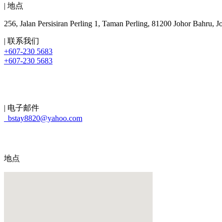
| 地点
256, Jalan Persisiran Perling 1, Taman Perling, 81200 Johor Bahru, J
| 联系我们
+607-230 5683
+607-230 5683
| 电子邮件
bstay8820@yahoo.com
地点