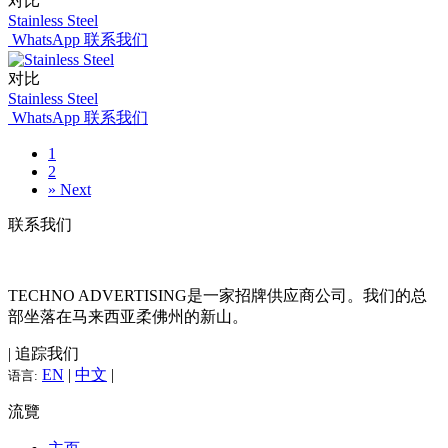
对比
Stainless Steel
WhatsApp 联系我们
对比
Stainless Steel
WhatsApp 联系我们
1
2
»
Next
联系我们
TECHNO ADVERTISING是一家招牌供应商公司。我们的总
部坐落在马来西亚柔佛州的新山。
| 追踪我们
EN
|
中文
|
语言:
流覽