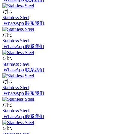
对比
Stainless Steel
WhatsApp 联系我们
对比
Stainless Steel
WhatsApp 联系我们
对比
Stainless Steel
WhatsApp 联系我们
对比
Stainless Steel
WhatsApp 联系我们
对比
Stainless Steel
WhatsApp 联系我们
对比