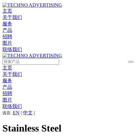
主页
关于我们
服务
产品
招聘
图片
联络我们
主页
关于我们
服务
产品
招聘
图片
联络我们
EN
|
中文
|
语言:
Stainless Steel