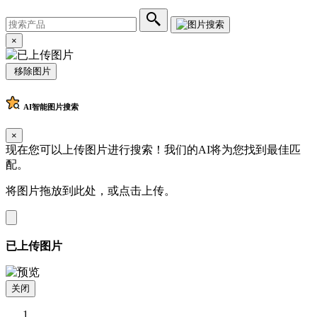
×
移除图片
AI智能
图片搜索
×
现在您可以上传图片进行搜索！我们的AI将为您找到最佳匹
配。
将图片拖放到此处，或
点击上传
。
已上传图片
关闭