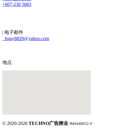
+607-230 5683
| 电子邮件
bstay8820@yahoo.com
地点
© 2020-2026
TECHNO广告牌业
JM0448932-V